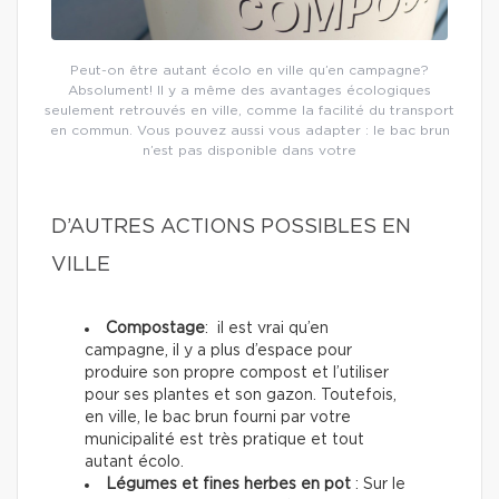
Peut-on être autant écolo en ville qu’en campagne?
Absolument! Il y a même des avantages écologiques
seulement retrouvés en ville, comme la facilité du transport
en commun. Vous pouvez aussi vous adapter : le bac brun
n’est pas disponible dans votre
D’AUTRES ACTIONS POSSIBLES EN
VILLE
Compostage
: il est vrai qu’en
campagne, il y a plus d’espace pour
produire son propre compost et l’utiliser
pour ses plantes et son gazon. Toutefois,
en ville, le bac brun fourni par votre
municipalité est très pratique et tout
autant écolo.
Légumes et fines herbes en pot
: Sur le